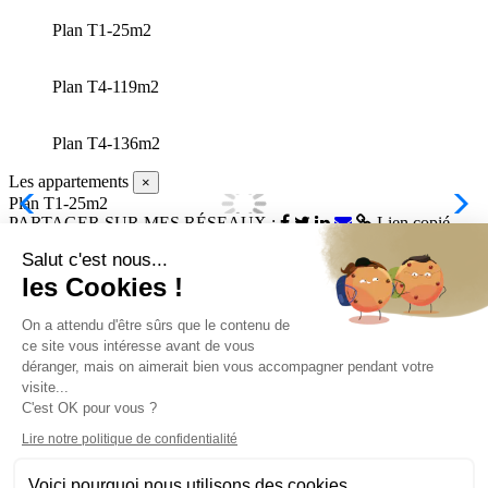
Plan T1-25m2
Plan T4-119m2
Plan T4-136m2
Les appartements
×
Plan T1-25m2
P
PARTAGER SUR MES RÉSEAUX :
Lien copié
Restons en contact
Salut c'est nous...
Ipsum Conseils
Conseil en gestion de
patrimoine
les Cookies !
34970
Lattes
(itinéraire)
04 67 02 03 41
Contactez-nous
On a attendu d'être sûrs que le contenu de
Qui sommes-nous ?
ce site vous intéresse avant de vous
Me protéger, protéger mes proches et mon entreprise
déranger, mais on aimerait bien vous accompagner pendant votre
Financer vos projets
visite...
Investir & épargner
C'est OK pour vous ?
La Gestion locative
Acheter et Vendre un bien immobilier
Lire notre politique de confidentialité
Blog
Contactez nous
Voici pourquoi nous utilisons des cookies.